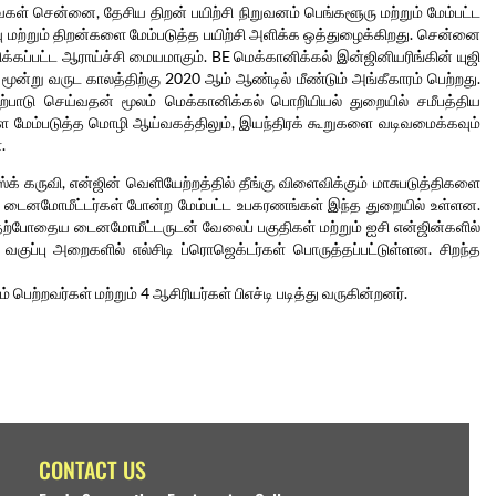
ைகள் சென்னை, தேசிய திறன் பயிற்சி நிறுவனம் பெங்களூரு மற்றும் மேம்பட்ட
 மற்றும் திறன்களை மேம்படுத்த பயிற்சி அளிக்க ஒத்துழைக்கிறது. சென்னை
ப்பட்ட ஆராய்ச்சி மையமாகும். BE மெக்கானிக்கல் இன்ஜினியரிங்கின் யுஜி
் மூன்று வருட காலத்திற்கு 2020 ஆம் ஆண்டில் மீண்டும் அங்கீகாரம் பெற்றது.
்பாடு செய்வதன் மூலம் மெக்கானிக்கல் பொறியியல் துறையில் சமீபத்திய
ை மேம்படுத்த மொழி ஆய்வகத்திலும், இயந்திரக் கூறுகளை வடிவமைக்கவும்
.
க் கருவி, என்ஜின் வெளியேற்றத்தில் தீங்கு விளைவிக்கும் மாசுபடுத்திகளை
கருவி டைனமோமீட்டர்கள் போன்ற மேம்பட்ட உபகரணங்கள் இந்த துறையில் உள்ளன.
டி தற்போதைய டைனமோமீட்டருடன் வேலைப் பகுதிகள் மற்றும் ஐசி என்ஜின்களில்
வகுப்பு அறைகளில் எல்சிடி ப்ரொஜெக்டர்கள் பொருத்தப்பட்டுள்ளன. சிறந்த
பெற்றவர்கள் மற்றும் 4 ஆசிரியர்கள் பிஎச்டி படித்து வருகின்றனர்.
CONTACT US