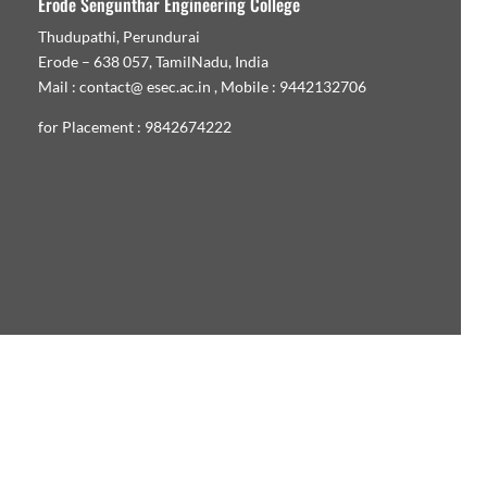
Erode Sengunthar Engineering College
Thudupathi, Perundurai
Erode – 638 057, TamilNadu, India
Mail : contact@ esec.ac.in , Mobile : 9442132706
for Placement : 9842674222