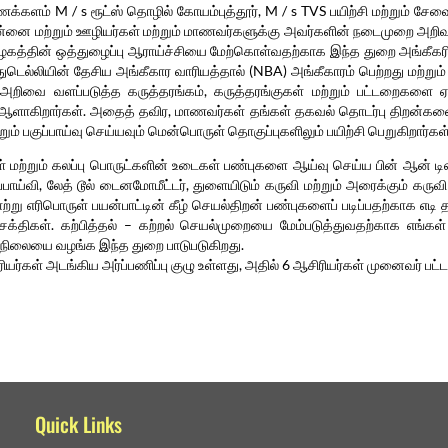
களம் M / s ரூட்ஸ் தொழில் கோயம்புத்தூர், M / s TVS பயிற்சி மற்றும் சேவ
ன்னை மற்றும் ஊழியர்கள் மற்றும் மாணவர்களுக்கு அவர்களின் நடைமுறை அறிவு
்தின் ஒத்துழைப்பு ஆராய்ச்சியை மேற்கொள்வதற்காக இந்த துறை அங்கீகரிக்க
ுதுடெல்லியின் தேசிய அங்கீகார வாரியத்தால் (NBA) அங்கீகாரம் பெற்றது மற்றும
றிவை வளப்படுத்த கருத்தரங்கம், கருத்தரங்குகள் மற்றும் பட்டறைகளை ஏற
 ஆளாகிறார்கள். அதைத் தவிர, மாணவர்கள் தங்கள் தகவல் தொடர்பு திறன்கள
றும் பகுப்பாய்வு செய்யவும் மென்பொருள் தொகுப்புகளிலும் பயிற்சி பெறுகிறார்கள்
 மற்றும் கலப்பு பொருட்களின் உடைகள் பண்புகளை ஆய்வு செய்ய பின் ஆன் டிஸ்
ப்பாய்வி, லேத் டூல் டைனமோமீட்டர், துளையிடும் கருவி மற்றும் அரைக்கும் 
ற்று எரிபொருள் பயன்பாட்டின் கீழ் செயல்திறன் பண்புகளைப் படிப்பதற்காக எ
சக்திகள். கற்பித்தல் – கற்றல் செயல்முறையை மேம்படுத்துவதற்காக எங்கள் 
ழ்நிலையை வழங்க இந்த துறை பாடுபடுகிறது.
ர்கள் அடங்கிய அர்ப்பணிப்பு குழு உள்ளது, அதில் 6 ஆசிரியர்கள் முனைவர் பட்டம் 
Quick Links